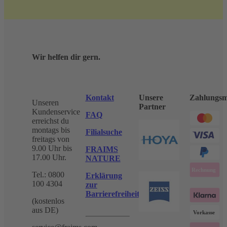
Wir helfen dir gern.
Kontakt
Unsere
Zahlungsm
Unseren
Partner
Kundenservice
FAQ
erreichst du
montags bis
Filialsuche
freitags von
9.00 Uhr bis
FRAIMS
17.00 Uhr.
NATURE
Tel.: 0800
Erklärung
100 4304
zur
Barrierefreiheit
(kostenlos
aus DE)