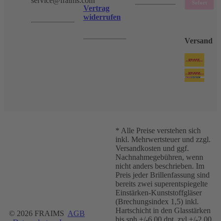
service@fraims.com
Vertrag
widerrufen
Versand
* Alle Preise verstehen sich
inkl. Mehrwertsteuer und zzgl.
Versandkosten und ggf.
Nachnahmegebühren, wenn
nicht anders beschrieben. Im
Preis jeder Brillenfassung sind
bereits zwei superentspiegelte
Einstärken-Kunststoffgläser
(Brechungsindex 1,5) inkl.
Hartschicht in den Glasstärken
© 2026 FRAIMS
AGB
bis sph +/-6.00 dpt, zyl +/-2.00