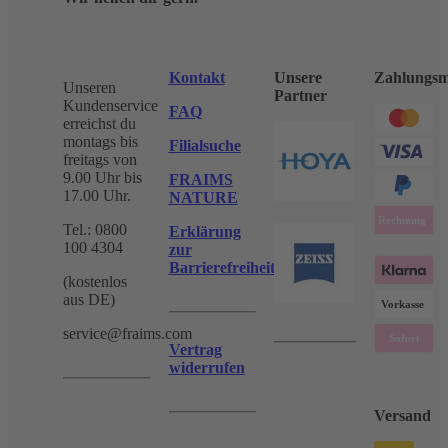
Kontakt
Unsere
Zahlungsm
Unseren
Partner
Kundenservice
FAQ
erreichst du
montags bis
Filialsuche
freitags von
9.00 Uhr bis
FRAIMS
17.00 Uhr.
NATURE
Tel.: 0800
Erklärung
100 4304
zur
Barrierefreiheit
(kostenlos
aus DE)
service@fraims.com
Vertrag
widerrufen
Versand