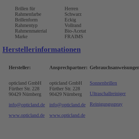
Brillen für
Herren
Rahmenfarbe
Schwarz
Brillenform
Eckig
Rahmentyp
Vollrand
Rahmenmaterial
Bio-Acetat
Marke
FRAIMS
Herstellerinformationen
Hersteller:
Ansprechpartner:
Gebrauchsanweisunge
opticland GmbH
opticland GmbH
Sonnenbrillen
Fürther Str. 228
Fürther Str. 228
Ultraschallreiniger
90429 Nürnberg
90429 Nürnberg
Reinigungsspray
info@opticland.de
info@opticland.de
www.opticland.de
www.opticland.de