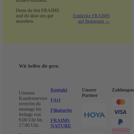
Brillen-Moment.
Denn du bist FRAIMS
und du lässt uns gut
Entdecke FRAIMS
aussehen.
auf Instagram →
Wir helfen dir gern.
Kontakt
Unsere
Zahlungsm
Unseren
Partner
Kundenservice
FAQ
erreichst du
montags bis
Filialsuche
freitags von
9.00 Uhr bis
FRAIMS
17.00 Uhr.
NATURE