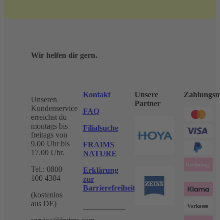
Wir helfen dir gern.
Kontakt
Unsere
Zahlungsm
Unseren
Partner
Kundenservice
FAQ
erreichst du
montags bis
Filialsuche
freitags von
9.00 Uhr bis
FRAIMS
17.00 Uhr.
NATURE
Tel.: 0800
Erklärung
100 4304
zur
Barrierefreiheit
(kostenlos
aus DE)