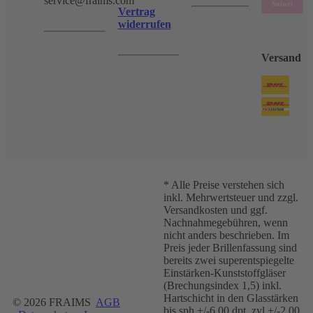
service@fraims.com
Vertrag
widerrufen
Versand
* Alle Preise verstehen sich
inkl. Mehrwertsteuer und zzgl.
Versandkosten und ggf.
Nachnahmegebühren, wenn
nicht anders beschrieben. Im
Preis jeder Brillenfassung sind
bereits zwei superentspiegelte
Einstärken-Kunststoffgläser
(Brechungsindex 1,5) inkl.
Hartschicht in den Glasstärken
© 2026 FRAIMS
AGB
bis sph +/-6.00 dpt, zyl +/-2.00