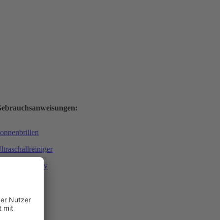
ebrauchsanweisungen:
onnenbrillen
ltraschallreiniger
einigungsspray