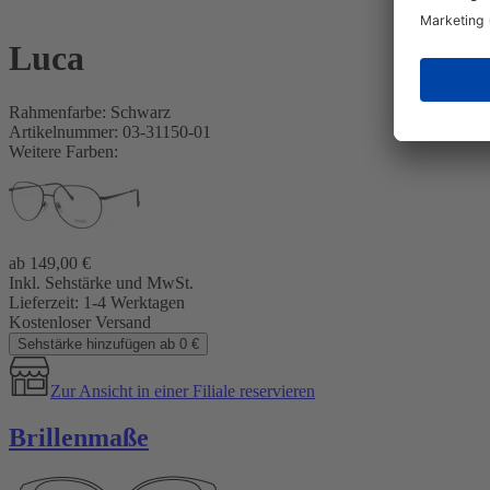
Luca
Rahmenfarbe: Schwarz
Artikelnummer: 03-31150-01
Weitere Farben:
ab
149,00
€
Inkl. Sehstärke und MwSt.
Lieferzeit:
1-4 Werktagen
Kostenloser Versand
Sehstärke hinzufügen ab 0 €
Zur Ansicht in einer Filiale reservieren
Brillenmaße