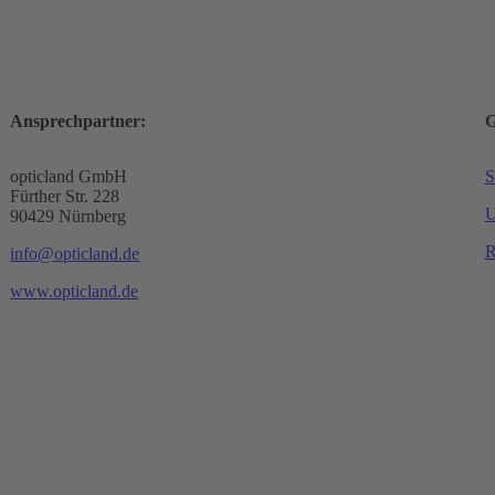
Ansprechpartner:
G
opticland GmbH
S
Fürther Str. 228
U
90429 Nürnberg
R
info@opticland.de
www.opticland.de