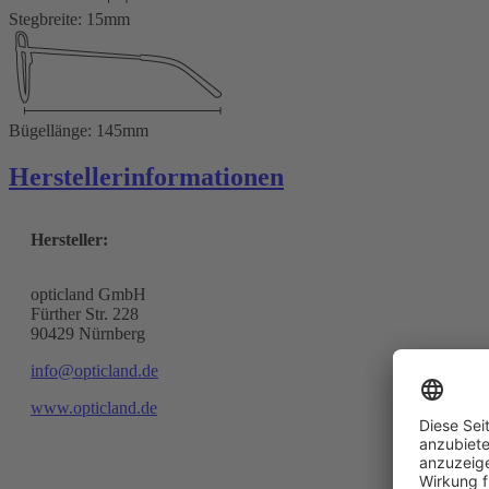
Stegbreite: 15mm
Bügellänge: 145mm
Herstellerinformationen
Hersteller:
opticland GmbH
Fürther Str. 228
90429 Nürnberg
info@opticland.de
www.opticland.de