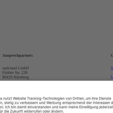
Ansprechpartner:
G
opticland GmbH
S
Fürther Str. 228
U
90429 Nürnberg
R
info@opticland.de
www.opticland.de