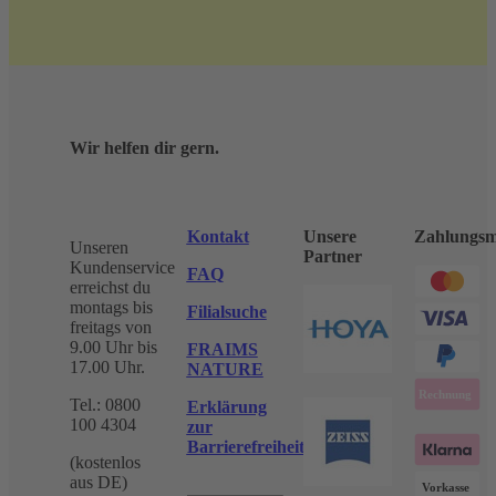
Wir helfen dir gern.
Kontakt
Unsere
Zahlungsm
Unseren
Partner
Kundenservice
FAQ
erreichst du
montags bis
Filialsuche
freitags von
9.00 Uhr bis
FRAIMS
17.00 Uhr.
NATURE
Tel.: 0800
Erklärung
100 4304
zur
Barrierefreiheit
(kostenlos
aus DE)